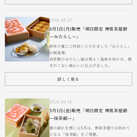
2026.05.27
6月1日(月)販売「朔日限定 神宮茶屋餅
ーみたらしー」
昨年の夏にご好評いただきました「みたらし」
が再登場。
自家製のみたらし餡は程よく塩味を効かせ、飽
きのこない味わいに仕上げました。
詳しく見る
2026.04.15
5月1日(金)販売「朔日限定 神宮茶屋餅
ー抹茶餡ー」
春の訪れを感じる5月は、神宮茶屋では初めて
となる「抹茶餡」をご用意。