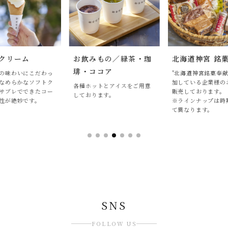
クリーム
お飲みもの／緑茶・珈
北海道神宮 銘
琲・ココア
の味わいにこだわっ
"北海道神宮銘菓奉献
なめらかなソフトク
加している企業様の
各種ホットとアイスをご用意
サブレでできたコー
販売しております。
しております。
性が絶妙です。
※ラインナップは時
て異なります。
SNS
FOLLOW US