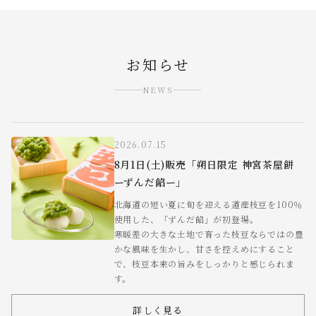
お知らせ
NEWS
2026.07.15
8月1日(土)販売「朔日限定 神宮茶屋餅
ーずんだ餡ー」
北海道の短い夏に旬を迎える道産枝豆を100％
使用した、「ずんだ餡」が初登場。
寒暖差の大きな土地で育った枝豆ならではの豊
かな風味を生かし、甘さを控えめにすること
で、枝豆本来の旨みをしっかりと感じられま
す。
詳しく見る